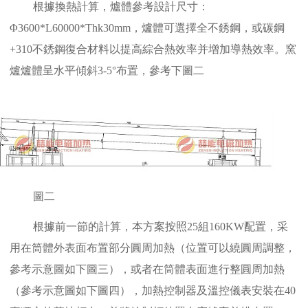
根據換熱計算，爐體參考設計尺寸：
Φ3600*L60000*Thk30mm，爐體可選擇全不銹鋼，或碳鋼
+310不銹鋼復合材料以提高綜合熱效率并增加導熱效率。窯
爐爐體呈水平傾斜3-5°布置，參考下圖二
圖二
根據前一節的計算，本方案按照25組160KW配置，采
用在筒體外表面布置部分圓周加熱（位置可以繞圓周調整，
參考示意圖如下圖三），或者在筒體表面進行整圓周加熱
（參考示意圖如下圖四），加熱控制器及溫控儀表安裝在40