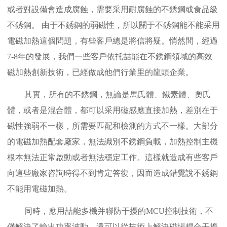
或者對設備會造成腐蝕，需要采用耐腐蝕的不銹鋼或食品級
不銹鋼。 由于不銹鋼的弱磁性，所以關于不銹鋼能不能采用
電磁加熱這個問題，有些客戶總是將信將疑。悄然間，經過
7-8年的發展，我們一些客戶依托喆能在不銹鋼領域的高效
磁加熱創新技術，已經做成他們行業里的龍頭企業。
其實，所有的不銹鋼，無論是馬氏體、鐵素體、奧氏
體，或者是混合體，都可以采用磁感應直接加熱，差別在于
磁性強弱不一樣，所需要匹配和檢測的方式不一樣。大部分
的電磁加熱配套廠家，無法識別不銹鋼負載，加熱控制主機
根本無法正常啟動或者無法穩定工作。這樣就造成有些客戶
向這些廠家咨詢時得不到肯定答復，因而造成錯覺說不銹鋼
不能用電磁加熱。
同時，應用喆能多機并聯防干擾的MCU控制技術，不
僅解決了輸出功率波動，還可以從技術上解決磁場耦合干擾