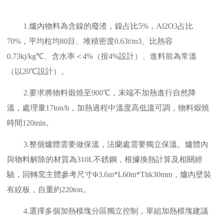
1.爐內物料為含鎳的廢渣，鎳占比5%，Al2O3占比
70%，平均粒均80目、堆積密度0.63t/m3、比熱容
0.73kj/kg℃、含水率＜4%（按4%設計）、進料前為常溫
（以20℃設計）。
2.要求將物料煅燒至900℃，末端不加熱進行自然降
溫，處理量17ton/h，加熱過程中溫度高低溫可調，物料煅燒
時間120min。
3.整個爐體需要做保溫，法蘭處需要獨立保溫。爐體內
與物料解除的材質為310L不銹鋼，根據換熱計算及相關經
驗，回轉窯主體參考尺寸Φ3.6m*L60m*Thk30mm，爐內壁裝
有絞板，自重約220ton。
4.選擇多個加熱模塊分區獨立控制，單組加熱模塊建議