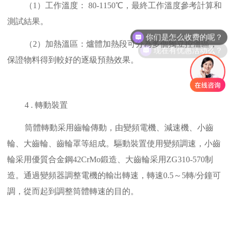
（1）工作溫度： 80-1150℃，最終工作溫度參考計算和
測試結果。
现在有优惠活动么？
（2）加熱溫區：爐體加熱段可分為多個獨立控溫區，
保證物料得到較好的逐級預熱效果。
4 . 轉動裝置
筒體轉動采用齒輪傳動，由變頻電機、減速機、小齒
輪、大齒輪、齒輪罩等組成。驅動裝置使用變頻調速，小齒
輪采用優質合金鋼42CrMo鍛造、大齒輪采用ZG310-570制
造。通過變頻器調整電機的輸出轉速，轉速0.5～5轉/分鐘可
調，從而起到調整筒體轉速的目的。