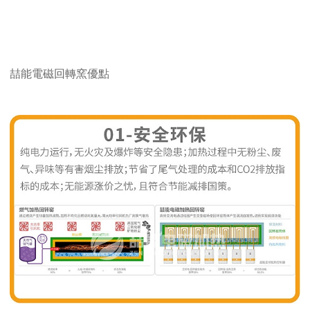
喆能電磁回轉窯優點