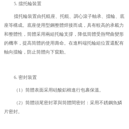
5. 擋托輪裝置
擋托輪裝置由托輥座、托輥、調心滾子軸承、擋輪、底
座等構成。底座使用型鋼整體焊接而成，具有較高的承載力
和整體性，筒體采用兩組托輪支撐，降低筒體受熱彎曲變形
的機率，提高筒體的使用壽命。在進料端托輪組位置還配有
軸向擋輪，防止筒體向下竄動。
6. 密封裝置
（1）筒體表面采用硅酸鋁棉進行包裹保溫。
（2）筒體頭尾密封罩與筒體間密封：采用不銹鋼魚鱗
片密封。