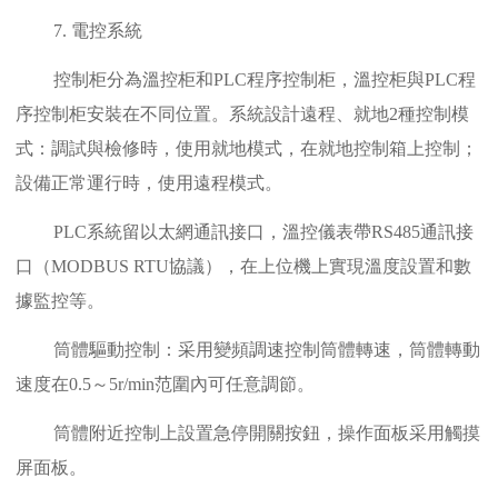
7. 電控系統
控制柜分為溫控柜和PLC程序控制柜，溫控柜與PLC程
序控制柜安裝在不同位置。系統設計遠程、就地2種控制模
式：調試與檢修時，使用就地模式，在就地控制箱上控制；
設備正常運行時，使用遠程模式。
PLC系統留以太網通訊接口，溫控儀表帶RS485通訊接
口（MODBUS RTU協議），在上位機上實現溫度設置和數
據監控等。
筒體驅動控制：采用變頻調速控制筒體轉速，筒體轉動
速度在0.5～5r/min范圍內可任意調節。
筒體附近控制上設置急停開關按鈕，操作面板采用觸摸
屏面板。