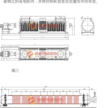
臺獨立的落地柜內，并將控制柜放置在窯爐旁并排布置。
圖三