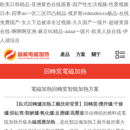
欧美日韩精品-亚洲黄色在线观看-国产性生活视频-性爱视频
日本-四季av一区二区凹凸精品-俄罗斯videodesxo极品-在线
免费国产-女人下边被添全过视频-久久国产一级片-超碰资源
在线-啊啊啊亚洲-麻豆91精品-aaaa一级片-欧美人妖在线-伊
人成综合
產品
方案
關于
回轉窯電磁加熱
電磁加熱回轉窯智能加熱方案
【臥式回轉爐加熱工藝技術背景】回轉窯/攪拌爐/干燥
爐/烘缸筒/裂解爐/氧化爐/反應罐/高壓釜
等由傳統的燃料或電
阻加熱升級為
磁感應加熱
，是此類設備加熱工藝升級的重大